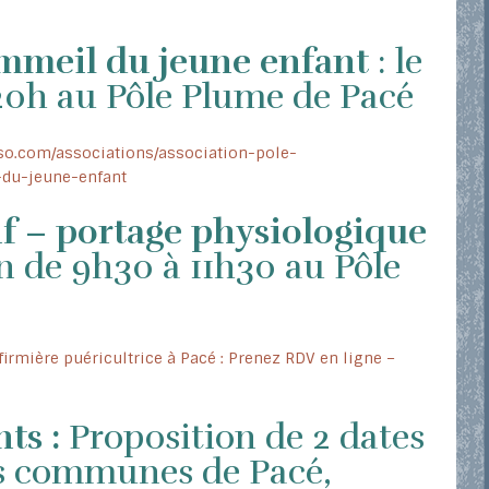
mmeil du jeune enfant
: le
 20h au Pôle Plume de Pacé
sso.com/associations/association-pole-
du-jeune-enfant
tif – portage physiologique
uin de 9h30 à 11h30 au Pôle
firmière puéricultrice à Pacé : Prenez RDV en ligne –
ts :
Proposition de 2 dates
es communes de Pacé,